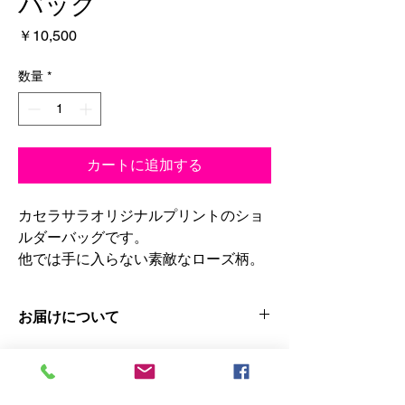
バッグ
価
￥10,500
格
数量
*
カートに追加する
カセラサラオリジナルプリントのショ
ルダーバッグです。
他では手に入らない素敵なローズ柄。
丈夫でエレガントなジャガード素材で
お届けについて
のお作りです。
大容量で斜めがけできるので
ゆうパックでのお届けです。
両手を空けたいご旅行時や、荷物の多
い習い事へのお出かけにもぴったりで
ギフトラッピングご希望の方は無料で承りま