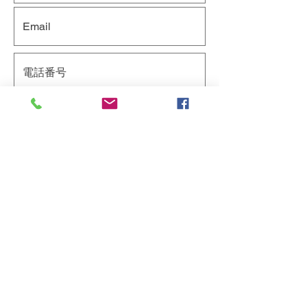
※メールでのご連絡が取れない場合・早急にご
連絡が必要な場合にお電話させて頂くことがご
ざいます。