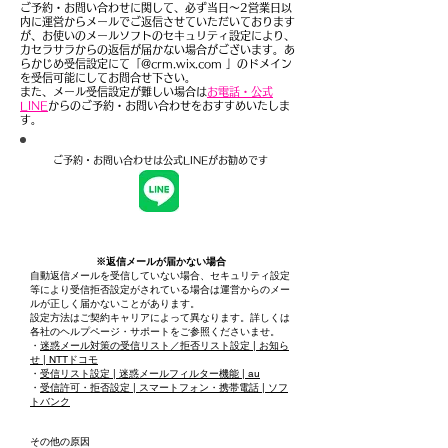
ご予約・お問い合わせに関して、必ず当日～2営業日以
内に運営からメールでご返信させていただいております
が、お使いのメールソフトのセキュリティ設定により、
カセラサラからの返信が届かない場合がございます。あ
らかじめ受信設定にて「@crm.wix.com 」のドメイン
を受信可能にしてお問合せ下さい。
また、メール受信設定が難しい場合は​​
お電話・公式
LINE
からのご予約・お問い合わせをおすすめいたしま
す。​
ご予約・お問い合わせは公式LINEがお勧めです
​※返信メールが届かない場合
自動返信メールを受信していない場合、セキュリティ設定
等により受信拒否設定がされている場合は運営からのメー
ルが正しく届かないことがあります。
設定方法はご契約キャリアによって異なります。詳しくは
各社のヘルプページ・サポートをご参照くださいませ。
・
迷惑メール対策の受信リスト／拒否リスト設定 | お知ら
せ | NTTドコモ
・
受信リスト設定 | 迷惑メールフィルター機能 | au
・
受信許可・拒否設定 | スマートフォン・携帯電話 | ソフ
トバンク
その他の原因