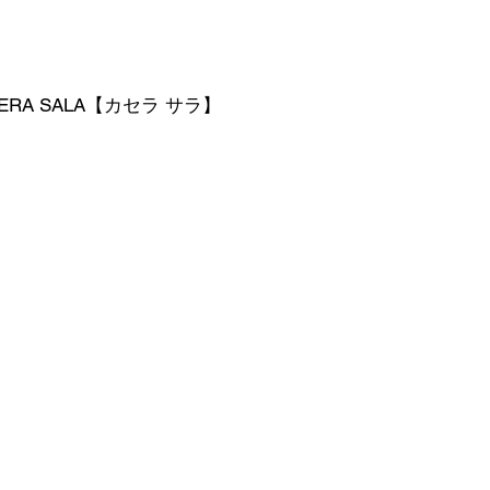
ERA SALA【カセラ サラ】​
Tel:
052-508-6606
Mail:
caserasala1123@gmail.com